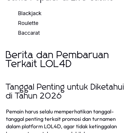
Blackjack
Roulette
Baccarat
Berita dan Pembaruan
Terkait LOL4D
Tanggal Penting untuk Diketahui
di Tahun 2026
Pemain harus selalu memperhatikan tanggal-
tanggal penting terkait promosi dan turnamen
dalam platform LOL4D, agar tidak ketinggalan