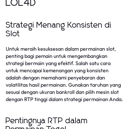
LOL4D
Strategi Menang Konsisten di
Slot
Untuk meraih kesuksesan dalam permainan slot,
penting bagi pemain untuk mengembangkan
strategi bermain yang efektif. Salah satu cara
untuk mencapai kemenangan yang konsisten
adalah dengan memahami penyebaran dan
volatilitas hasil permainan. Gunakan taruhan yang
sesuai dengan ukuran bankroll dan pilih mesin slot
dengan RTP tinggi dalam strategi permainan Anda.
Pentingnya RTP dalam