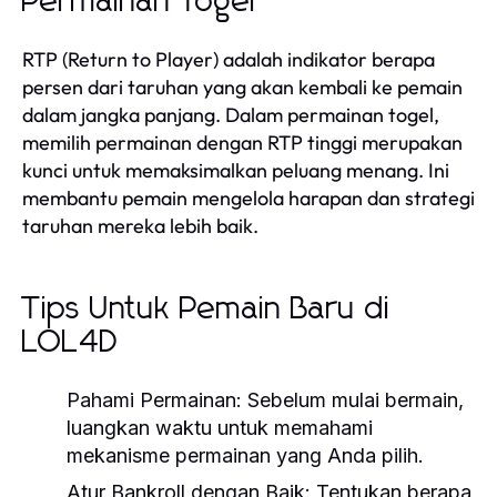
Permainan Togel
RTP (Return to Player) adalah indikator berapa
persen dari taruhan yang akan kembali ke pemain
dalam jangka panjang. Dalam permainan togel,
memilih permainan dengan RTP tinggi merupakan
kunci untuk memaksimalkan peluang menang. Ini
membantu pemain mengelola harapan dan strategi
taruhan mereka lebih baik.
Tips Untuk Pemain Baru di
LOL4D
Pahami Permainan:
Sebelum mulai bermain,
luangkan waktu untuk memahami
mekanisme permainan yang Anda pilih.
Atur Bankroll dengan Baik:
Tentukan berapa