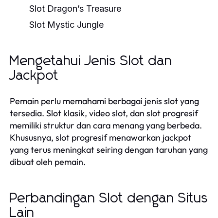
Slot Dragon’s Treasure
Slot Mystic Jungle
Mengetahui Jenis Slot dan
Jackpot
Pemain perlu memahami berbagai jenis slot yang
tersedia. Slot klasik, video slot, dan slot progresif
memiliki struktur dan cara menang yang berbeda.
Khususnya, slot progresif menawarkan jackpot
yang terus meningkat seiring dengan taruhan yang
dibuat oleh pemain.
Perbandingan Slot dengan Situs
Lain