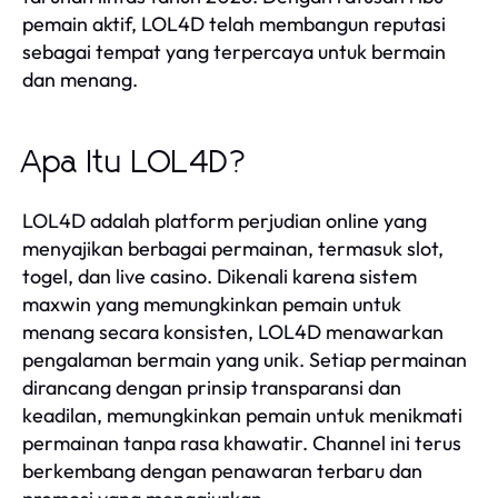
pemain aktif, LOL4D telah membangun reputasi
sebagai tempat yang terpercaya untuk bermain
dan menang.
Apa Itu LOL4D?
LOL4D adalah platform perjudian online yang
menyajikan berbagai permainan, termasuk slot,
togel, dan live casino. Dikenali karena sistem
maxwin yang memungkinkan pemain untuk
menang secara konsisten, LOL4D menawarkan
pengalaman bermain yang unik. Setiap permainan
dirancang dengan prinsip transparansi dan
keadilan, memungkinkan pemain untuk menikmati
permainan tanpa rasa khawatir. Channel ini terus
berkembang dengan penawaran terbaru dan