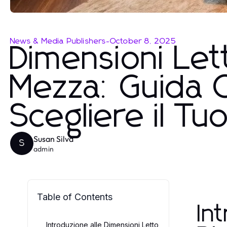
News & Media Publishers
-
October 8, 2025
Dimensioni Let
Mezza: Guida 
Scegliere il T
Susan Silva
S
admin
Table of Contents
In
Introduzione alle Dimensioni Letto