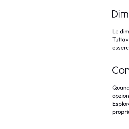
Dim
Le dim
Tuttav
esserc
Com
Quando
opzion
Esplor
propri