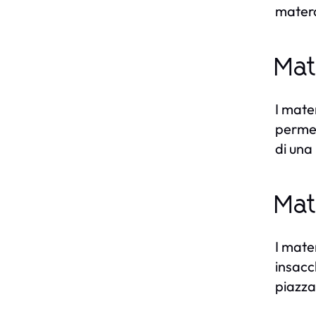
matera
Mat
I mate
permet
di una 
Mat
I mate
insacc
piazza