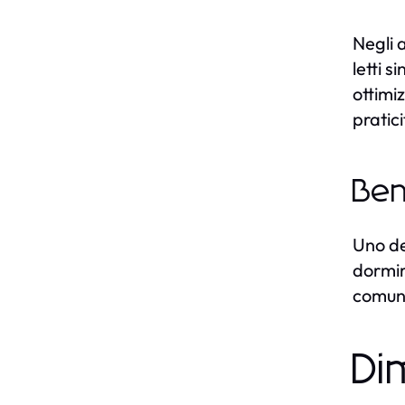
Negli a
letti 
ottimi
pratici
Ben
Uno de
dormir
comunq
Di