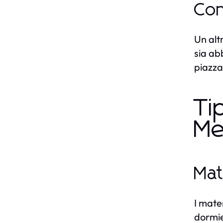
Con
Un alt
sia ab
piazza 
Ti
Me
Mat
I mate
dormie