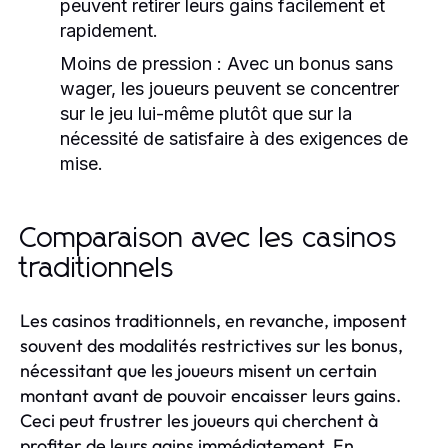
peuvent retirer leurs gains facilement et
rapidement.
Moins de pression :
Avec un bonus sans
wager, les joueurs peuvent se concentrer
sur le jeu lui-même plutôt que sur la
nécessité de satisfaire à des exigences de
mise.
Comparaison avec les casinos
traditionnels
Les casinos traditionnels, en revanche, imposent
souvent des modalités restrictives sur les bonus,
nécessitant que les joueurs misent un certain
montant avant de pouvoir encaisser leurs gains.
Ceci peut frustrer les joueurs qui cherchent à
profiter de leurs gains immédiatement. En