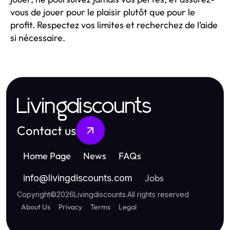
vous de jouer pour le plaisir plutôt que pour le
profit. Respectez vos limites et recherchez de l’aide
si nécessaire.
Livingdiscounts
Contact us
Home Page
News
FAQs
Jobs
info
@
livingdiscounts.com
Copyright
©
2026
Livingdiscounts
.
All rights reserved
About Us
Privacy
Terms
Legal