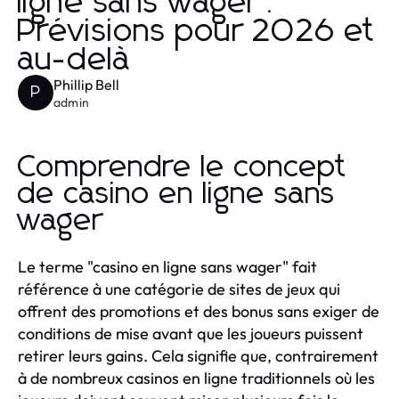
ligne sans wager :
Prévisions pour 2026 et
au-delà
Phillip Bell
P
admin
Comprendre le concept
de casino en ligne sans
wager
Le terme "casino en ligne sans wager" fait
référence à une catégorie de sites de jeux qui
offrent des promotions et des bonus sans exiger de
conditions de mise avant que les joueurs puissent
retirer leurs gains. Cela signifie que, contrairement
à de nombreux casinos en ligne traditionnels où les