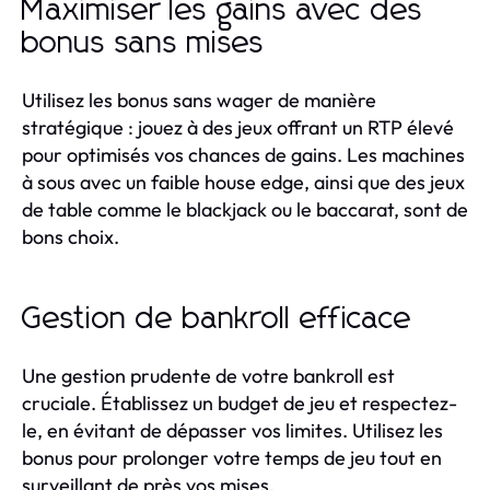
Maximiser les gains avec des
bonus sans mises
Utilisez les bonus sans wager de manière
stratégique : jouez à des jeux offrant un RTP élevé
pour optimisés vos chances de gains. Les machines
à sous avec un faible house edge, ainsi que des jeux
de table comme le blackjack ou le baccarat, sont de
bons choix.
Gestion de bankroll efficace
Une gestion prudente de votre bankroll est
cruciale. Établissez un budget de jeu et respectez-
le, en évitant de dépasser vos limites. Utilisez les
bonus pour prolonger votre temps de jeu tout en
surveillant de près vos mises.