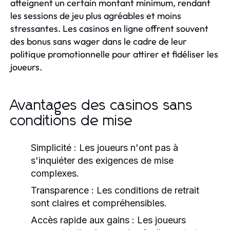
atteignent un certain montant minimum, rendant
les sessions de jeu plus agréables et moins
stressantes. Les casinos en ligne offrent souvent
des bonus sans wager dans le cadre de leur
politique promotionnelle pour attirer et fidéliser les
joueurs.
Avantages des casinos sans
conditions de mise
Simplicité :
Les joueurs n'ont pas à
s'inquiéter des exigences de mise
complexes.
Transparence :
Les conditions de retrait
sont claires et compréhensibles.
Accès rapide aux gains :
Les joueurs