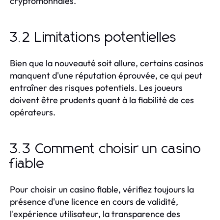
cryptomonnaies.
3.2 Limitations potentielles
Bien que la nouveauté soit allure, certains casinos
manquent d'une réputation éprouvée, ce qui peut
entraîner des risques potentiels. Les joueurs
doivent être prudents quant à la fiabilité de ces
opérateurs.
3.3 Comment choisir un casino
fiable
Pour choisir un casino fiable, vérifiez toujours la
présence d'une licence en cours de validité,
l'expérience utilisateur, la transparence des