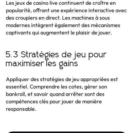
Les jeux de casino live continuent de croître en
popularité, offrant une expérience interactive avec
des croupiers en direct. Les machines à sous
modernes intègrent également des mécanismes
captivants qui augmentent le plaisir de jouer.
5.3 Stratégies de jeu pour
maximiser les gains
Appliquer des stratégies de jeu appropriées est
essentiel. Comprendre les cotes, gérer son
bankroll, et savoir quand arrêter sont des
compétences clés pour jouer de manière
responsable.