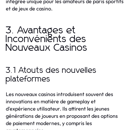
intégrée unique pour les amateurs de paris sportifs
et de jeux de casino.
3. Avantages et
Inconvénients des
Nouveaux Casinos
3.1 Atouts des nouvelles
plateformes
Les nouveaux casinos introduisent souvent des
innovations en matière de gameplay et
d'expérience utilisateur. Ils attirent les jeunes
générations de joueurs en proposant des options
de paiement modernes, y compris les