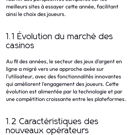
meilleurs sites à essayer cette année, facilitant
ainsi le choix des joueurs.
1.1 Évolution du marché des
casinos
Au fil des années, le secteur des jeux d'argent en
ligne a migré vers une approche axée sur
l'utilisateur, avec des fonctionnalités innovantes
qui améliorent l'engagement des joueurs. Cette
évolution est alimentée par la technologie et par
une compétition croissante entre les plateformes.
1.2 Caractéristiques des
nouveaux opérateurs