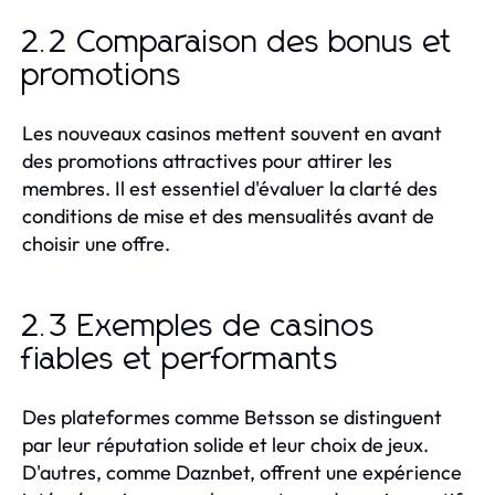
2.2 Comparaison des bonus et
promotions
Les nouveaux casinos mettent souvent en avant
des promotions attractives pour attirer les
membres. Il est essentiel d'évaluer la clarté des
conditions de mise et des mensualités avant de
choisir une offre.
2.3 Exemples de casinos
fiables et performants
Des plateformes comme Betsson se distinguent
par leur réputation solide et leur choix de jeux.
D'autres, comme Daznbet, offrent une expérience