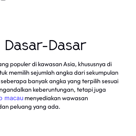
 Dasar-Dasar
ng populer di kawasan Asia, khususnya di
tuk memilih sejumlah angka dari sekumpulan
eberapa banyak angka yang terpilih sesuai
engandalkan keberuntungan, tetapi juga
menyediakan wawasan
to macau
dan peluang yang ada.