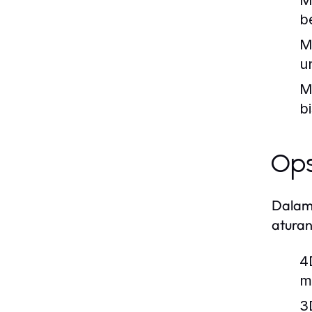
M
b
M
u
M
b
Ops
Dalam 
aturan
4
m
3