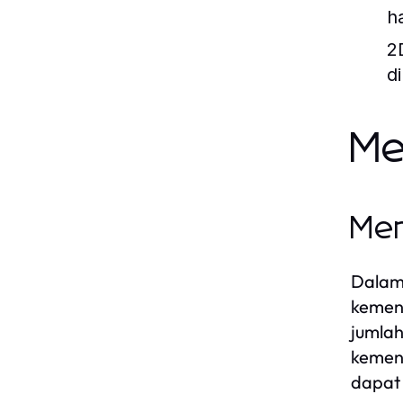
h
2
d
Me
Mem
Dalam 
kemena
jumlah
kemena
dapat