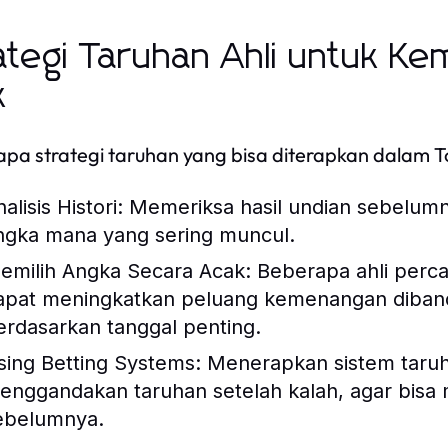
ategi Taruhan Ahli untuk K
k
pa strategi taruhan yang bisa diterapkan dalam T
alisis Histori
: Memeriksa hasil undian sebelu
ngka mana yang sering muncul.
emilih Angka Secara Acak
: Beberapa ahli perc
apat meningkatkan peluang kemenangan diban
erdasarkan tanggal penting.
sing Betting Systems
: Menerapkan sistem taruh
enggandakan taruhan setelah kalah, agar bisa
ebelumnya.