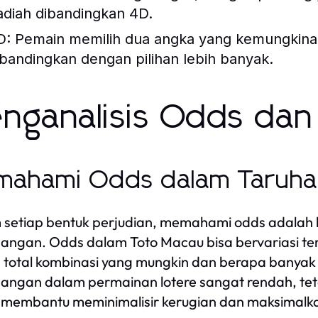
adiah dibandingkan 4D.
D
: Pemain memilih dua angka yang kemungkina
ibandingkan dengan pilihan lebih banyak.
nganalisis Odds dan
ahami Odds dalam Taruha
setiap bentuk perjudian, memahami odds adalah 
ngan. Odds dalam Toto Macau bisa bervariasi te
 total kombinasi yang mungkin dan berapa banyak a
ngan dalam permainan lotere sangat rendah, teta
 membantu meminimalisir kerugian dan maksimalk