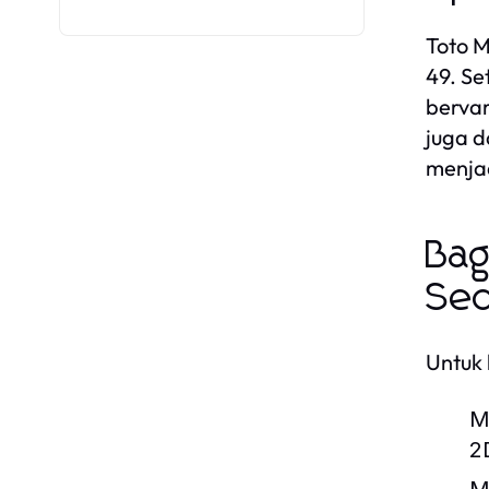
Toto M
49. Se
bervar
juga d
menja
Bag
Se
Untuk 
M
2