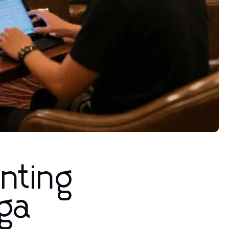
nting
ga