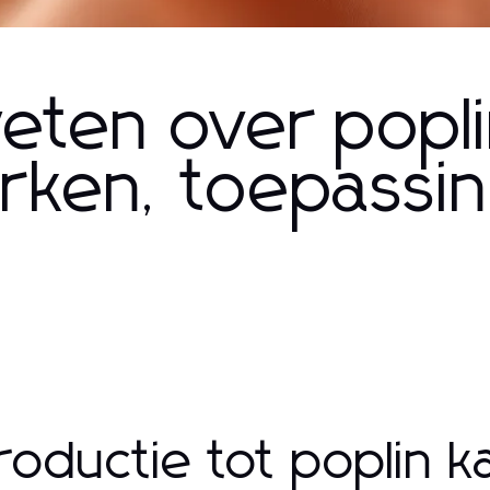
eten over popl
rken, toepassi
troductie tot poplin 