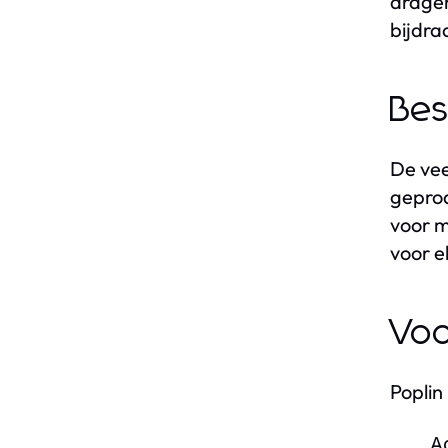
dragen
bijdra
Bes
De vee
geprod
voor m
voor e
Voo
Poplin
A