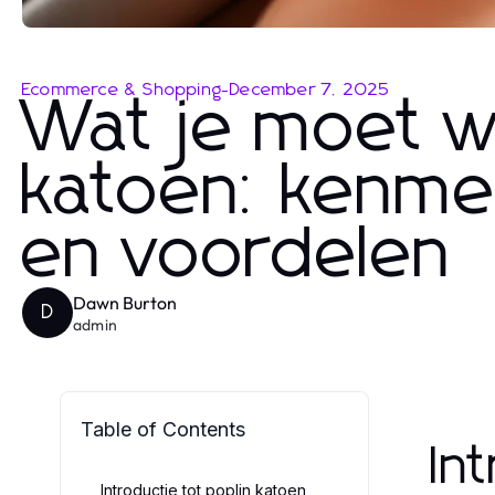
Ecommerce & Shopping
-
December 7, 2025
Wat je moet w
katoen: kenme
en voordelen
Dawn Burton
D
admin
Table of Contents
In
Introductie tot poplin katoen