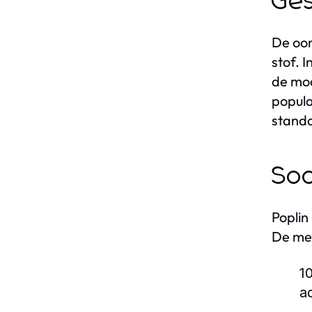
Ges
De oor
stof. 
de mod
popula
standa
Soo
Poplin
De mee
1
a