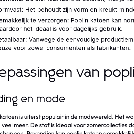
ormvast:
Het behoudt zijn vorm en kreukt minde
emakkelijk te verzorgen:
Poplin katoen kan no
aardoor het ideaal is voor dagelijks gebruik.
etaalbaar:
Vanwege de eenvoudige productiemet
euze voor zowel consumenten als fabrikanten.
epassingen van popl
ding en mode
 katoen is uiterst populair in de modewereld. Het wor
 veel meer. De stof is ideaal voor zomercollecties 
chappen. Bovendien kan poplin katoen gemakkelij