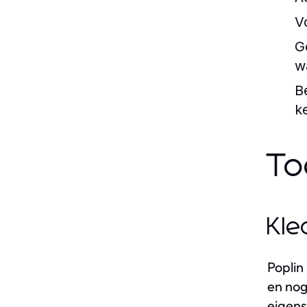
V
G
w
B
k
To
Kle
Poplin
en nog
eigens