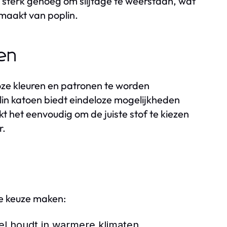
k sterk genoeg om slijtage te weerstaan, wat
maakt van poplin.
nen
loze kleuren en patronen te worden
lin katoen biedt eindeloze mogelijkheden
 het eenvoudig om de juiste stof te kiezen
r.
re keuze maken:
oel houdt in warmere klimaten.