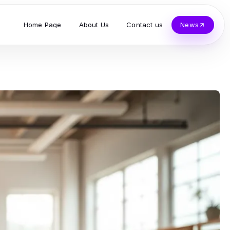
Home Page
About Us
Contact us
News