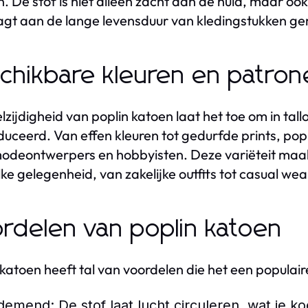
. De stof is niet alleen zacht aan de huid, maar oo
agt aan de lange levensduur van kledingstukken ge
chikbare kleuren en patro
lzijdigheid van poplin katoen laat het toe om in tal
uceerd. Van effen kleuren tot gedurfde prints, pop
odeontwerpers en hobbyisten. Deze variëteit maakt
lke gelegenheid, van zakelijke outfits tot casual wea
rdelen van poplin katoen
 katoen heeft tal van voordelen die het een populai
demend:
De stof laat lucht circuleren, wat je k