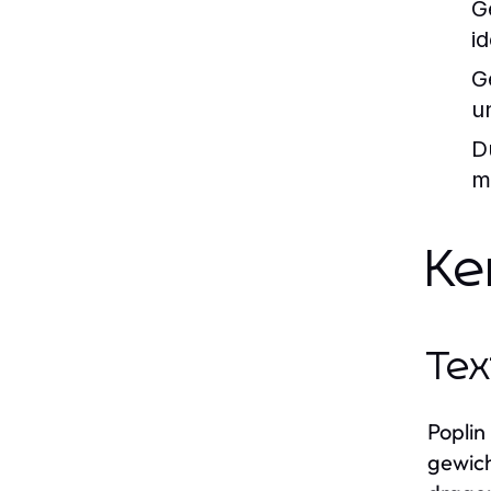
G
i
G
u
D
m
Ke
Tex
Poplin
gewich