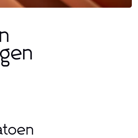
in
ngen
katoen